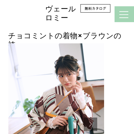
​ヴェール
無料カタログ
ロミー
チョコミントの着物×ブラウンの
袴