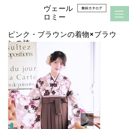
​ヴェール
無料カタログ
ロミー
ピンク・ブラウンの着物×ブラウ
ンの袴