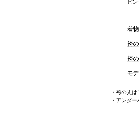
ピン
着物
袴の
袴の
モデ
・袴の丈は
​・アンダ