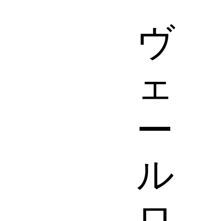
​ヴ
ェ
ー
ル
ロ