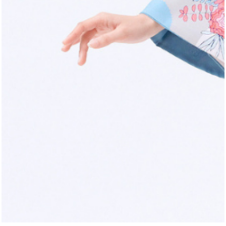
物×薄藍色の
袴