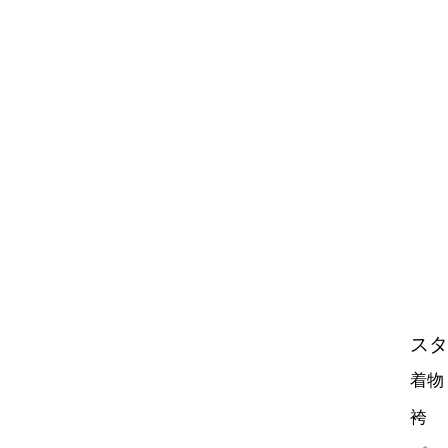
スタ
着物
袴 